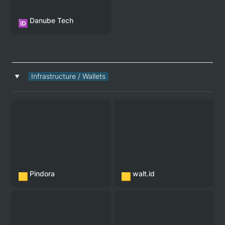
Danube Tech
🆔
Infrastructure / Wallets
‣
Pindora
walt.id
🟨
🟨
Glink GmbH
atweb3 GmbH