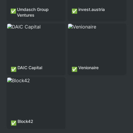
Umdasch Group 
invest.austria
✅
✅
Ventures
DAIC Capital
Venionaire
DAIC Capital
Venionaire 
✅
✅
Block42
Block42
✅