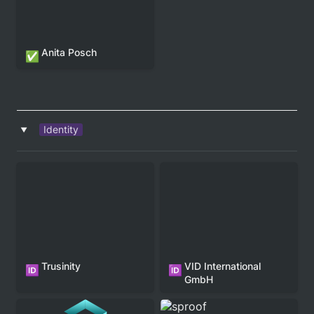
Anita Posch
✅
Identity
‣
Trusinity
VID International 
🆔
🆔
GmbH
sproof