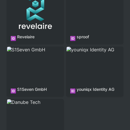
Revelaire
sproof
🆔
🆔
S1Seven GmbH
youniqx Identity AG
S1Seven GmbH
youniqx Identity AG
🆔
🆔
Danube Tech