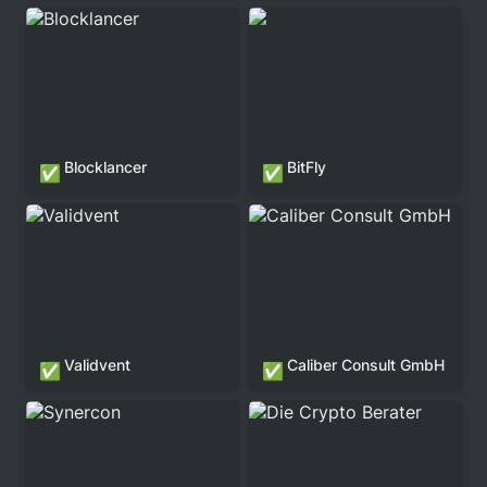
Blocklancer
BitFly
Blocklancer
BitFly
✅
✅
Validvent
Caliber Consult GmbH
Validvent
Caliber Consult GmbH
✅
✅
Synercon
Die Crypto Berater