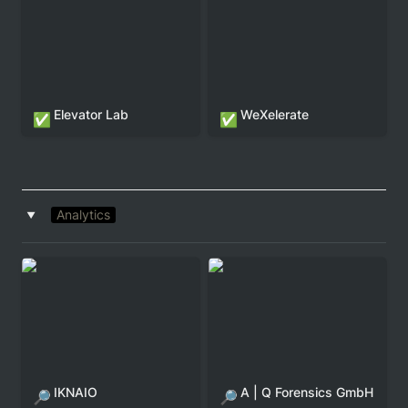
Elevator Lab
WeXelerate
✅
✅
Analytics
‣
IKNAIO
A | Q Forensics GmbH
🔎
🔎