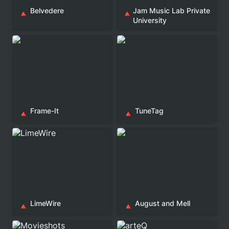
Belvedere
Jam Music Lab Private 
🔺
🔺
University
Frame-It
TuneTag
🔺
🔺
LimeWire
August and Mell
LimeWire
August and Mell
🔺
🔺
Movieshots
arteQ