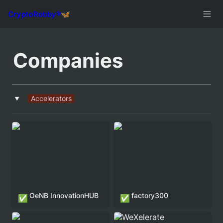
Companies
Accelerators
‣
factory300
OeNB InnovationHUB
factory300
✅
✅
Elevator Lab
WeXelerate