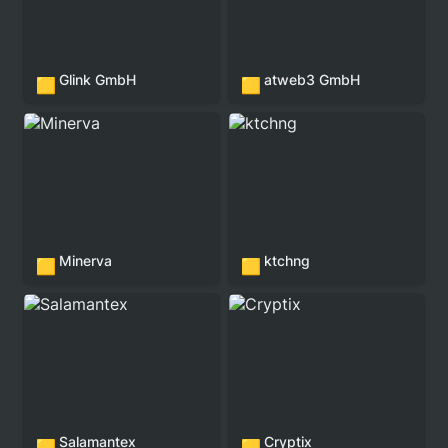
Glink GmbH
atweb3 GmbH
🟨
🟨
Minerva
ktchng
Minerva
ktchng
🟨
🟨
Salamantex
Cryptix
Salamantex
Cryptix
🟨
🟨