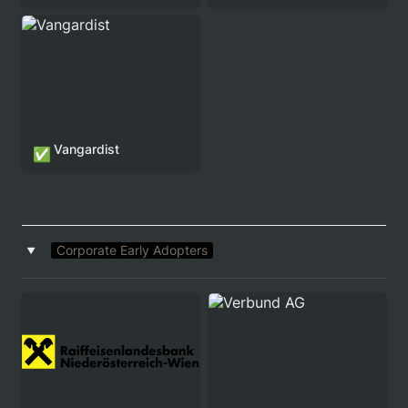
Vangardist
Vangardist
✅
Corporate Early Adopters
‣
RLB NÖ-WIEN
Verbund AG