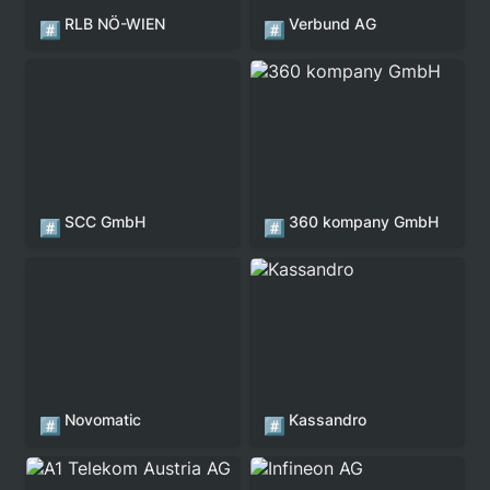
RLB NÖ-WIEN
Verbund AG
#️⃣
#️⃣
SCC GmbH
360 kompany GmbH
SCC GmbH
360 kompany GmbH
#️⃣
#️⃣
Novomatic
Kassandro
Novomatic
Kassandro
#️⃣
#️⃣
A1 Telekom Austria AG
Infineon AG