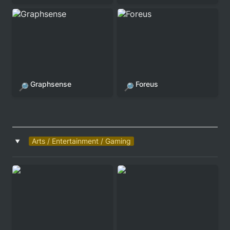
Graphsense
Foreus
Graphsense
Foreus
🔎
🔎
Arts / Entertainment / Gaming
‣